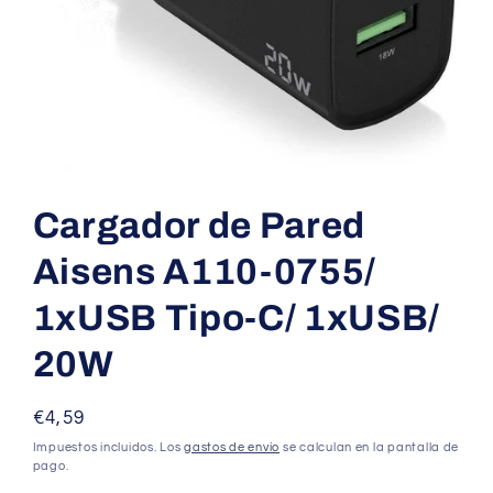
Abrir
elemento
multimedia
Cargador de Pared
1
en
una
Aisens A110-0755/
ventana
modal
1xUSB Tipo-C/ 1xUSB/
20W
Precio
€4,59
habitual
Impuestos incluidos. Los
gastos de envío
se calculan en la pantalla de
pago.