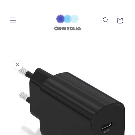
Ir
directamente
al contenido
Carrito
Ir
directamente
a la
información
del producto