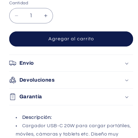
Cantidad
Reducir
Aumentar
cantidad
cantidad
para
para
Cargador
Cargador
Agregar al carrito
de
de
Pared
Pared
Aisens
Aisens
Envío
A110-
A110-
0755/
0755/
1xUSB
1xUSB
Devoluciones
Tipo-
Tipo-
C/
C/
Garantía
1xUSB/
1xUSB/
20W
20W
Descripción:
Cargador USB-C 20W para cargar portátiles,
móviles, cámaras y tablets etc. Diseño muy