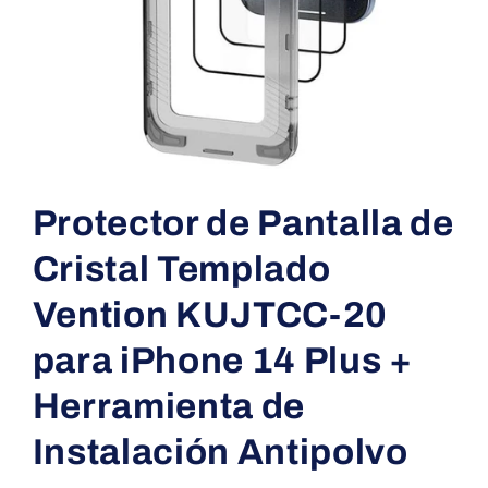
Abrir
elemento
multimedia
Protector de Pantalla de
1
en
una
Cristal Templado
ventana
modal
Vention KUJTCC-20
para iPhone 14 Plus +
Herramienta de
Instalación Antipolvo