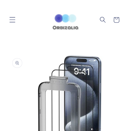
Ir
directamente
al contenido
Carrito
Ir
directamente
a la
información
del producto