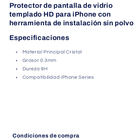
14
14
Protector de pantalla de vidrio
Plus
Plus
templado HD para iPhone con
+
+
Herramienta
Herramienta
herramienta de instalación sin polvo
de
de
Instalación
Instalación
Especificaciones
Antipolvo
Antipolvo
Material Principal Cristal
Grosor 0.3mm
Dureza 9H
Compatibilidad iPhone Series
Condiciones de compra